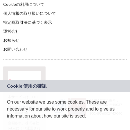
Cookieの利用について
個人情報の取り扱いについて
特定商取引法に基づく表示
運営会社
お知らせ
お問い合わせ
本サービスは、NTT
JASRAC許諾番号：
On our website we use some cookies. These are
ドコモグループの新
9024936001Y45037
規事業創出プログラ
necessary for our site to work properly and to give us
JASRAC許諾番号：
ム「docomo
9024936002Y45040
information about how our site is used.
STARTUP」を通じて
企画され、株式会社
teketにより運営され