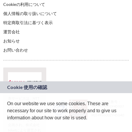
Cookieの利用について
個人情報の取り扱いについて
特定商取引法に基づく表示
運営会社
お知らせ
お問い合わせ
本サービスは、NTT
JASRAC許諾番号：
On our website we use some cookies. These are
ドコモグループの新
9024936001Y45037
規事業創出プログラ
necessary for our site to work properly and to give us
JASRAC許諾番号：
ム「docomo
9024936002Y45040
information about how our site is used.
STARTUP」を通じて
企画され、株式会社
teketにより運営され