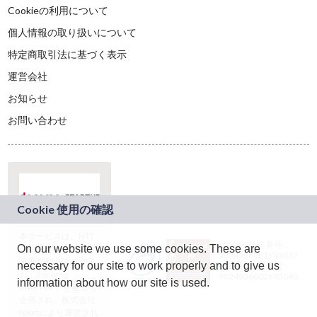
Cookieの利用について
個人情報の取り扱いについて
特定商取引法に基づく表示
運営会社
お知らせ
お問い合わせ
本サービスは、NTT
JASRAC許諾番号：
On our website we use some cookies. These are
ドコモグループの新
9024936001Y45037
規事業創出プログラ
necessary for our site to work properly and to give us
JASRAC許諾番号：
ム「docomo
9024936002Y45040
information about how our site is used.
STARTUP」を通じて
企画され、株式会社
teketにより運営され