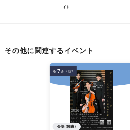
イト
その他に関連するイベント
7
8/
金
+ 他 2
会場 (関東)