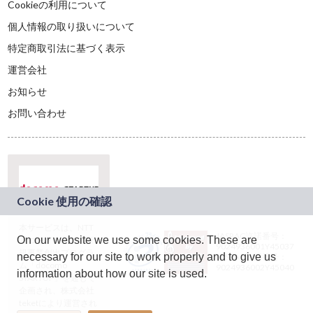
Cookieの利用について
個人情報の取り扱いについて
特定商取引法に基づく表示
運営会社
お知らせ
お問い合わせ
本サービスは、NTT
JASRAC許諾番号：
On our website we use some cookies. These are
ドコモグループの新
9024936001Y45037
規事業創出プログラ
necessary for our site to work properly and to give us
JASRAC許諾番号：
ム「docomo
9024936002Y45040
information about how our site is used.
STARTUP」を通じて
企画され、株式会社
teketにより運営され