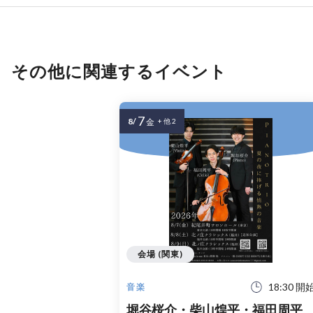
その他に関連するイベント
7
8/
金
+ 他 2
会場 (関東)
18:30 開
音楽
堀谷桜介・柴山煌平・福田周平