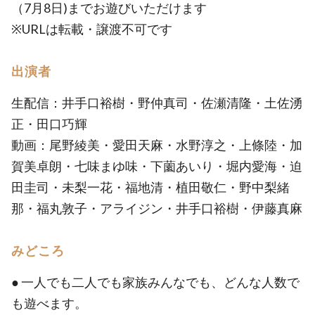
（7月8日)までお遊びいただけます
※URLは転載・譲渡不可です
出演者
生配信：井手口裕樹・野仲真司・佐瀬清隆・土佐湧
正・田口巧輝
動画：尾野綾美・愛田天麻・水野淳之・上條陸・加
賀美卓朗・七味まゆ味・下薗あいり・堀内愛海・迫
田圭司・未梨一花・福地清・植田敬仁・野中梨緒
那・福丸敦子・アライジン・井手口裕樹・伊藤真麻
みどころ
● 一人でも二人でも家族みんなでも、どんな人数で
も遊べます。