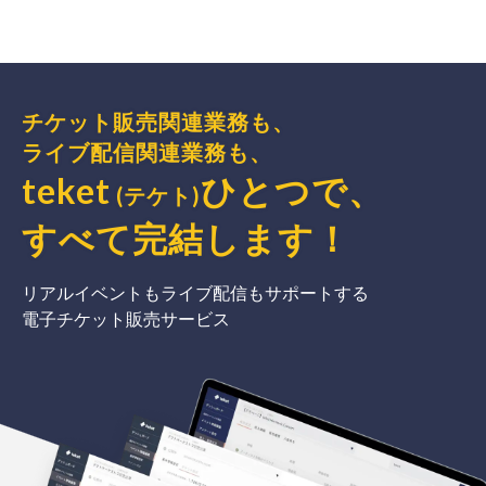
チケット販売関連業務も、
ライブ配信関連業務も、
teket
ひとつで、
(テケト)
すべて完結
します
！
リアルイベントもライブ配信もサポートする
電子チケット販売サービス