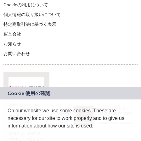
Cookieの利用について
個人情報の取り扱いについて
特定商取引法に基づく表示
運営会社
お知らせ
お問い合わせ
本サービスは、NTT
JASRAC許諾番号：
On our website we use some cookies. These are
ドコモグループの新
9024936001Y45037
規事業創出プログラ
necessary for our site to work properly and to give us
JASRAC許諾番号：
ム「docomo
9024936002Y45040
information about how our site is used.
STARTUP」を通じて
企画され、株式会社
teketにより運営され