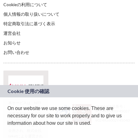
Cookieの利用について
個人情報の取り扱いについて
特定商取引法に基づく表示
運営会社
お知らせ
お問い合わせ
本サービスは、NTT
JASRAC許諾番号：
On our website we use some cookies. These are
ドコモグループの新
9024936001Y45037
規事業創出プログラ
necessary for our site to work properly and to give us
JASRAC許諾番号：
ム「docomo
9024936002Y45040
information about how our site is used.
STARTUP」を通じて
企画され、株式会社
teketにより運営され