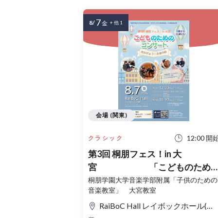
7
8/
金
+ 他 1
会場 (関東)
12:00 開
クラシック
第3回 桐朋フェス！in 大
宮 「こどものため
コンサート」〜出かけよう！音
桐朋学園大学音楽学部附属「子供のための
音楽教室」 大宮教室
の旅〜
RaiBoC Hall レイボックホール(市民会館おおみや) 5F リハーサルルーム・レクリエーションルーム