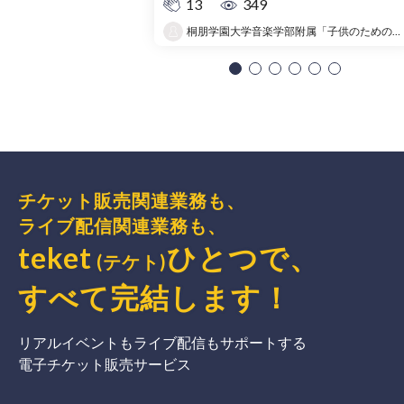
13
349
桐朋学園大学音楽学部附属「子供のための音楽教室 」大宮教室
チケット販売関連業務も、
ライブ配信関連業務も、
teket
ひとつで、
(テケト)
すべて完結
します
！
リアルイベントもライブ配信もサポートする
電子チケット販売サービス