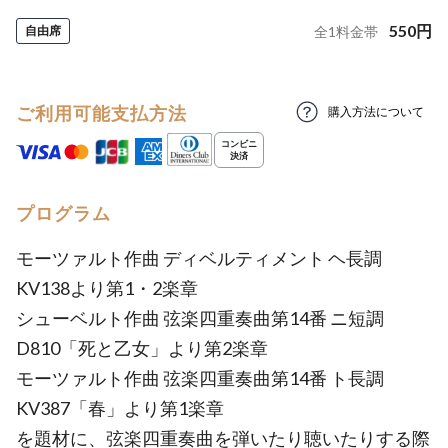
550
円
自由席
全
1
料金帯
ご利用可能支払方法
購入方法について
プログラム
モーツァルト作曲 ディベルティメント ヘ長調
KV138より第1・2楽章
シューベルト作曲 弦楽四重奏曲第14番 ニ短調
D810「死と乙女」より第2楽章
モーツァルト作曲 弦楽四重奏曲第14番 ト長調
KV387「春」より第1楽章
を題材に、弦楽四重奏曲を弾いたり聴いたりする際