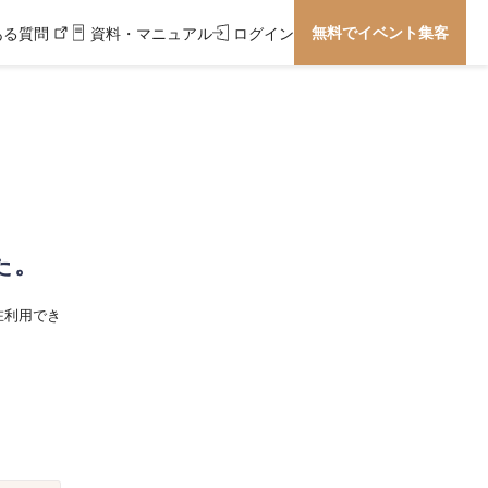
無料でイベント集客
ある質問
資料・マニュアル
ログイン
た。
在利用でき