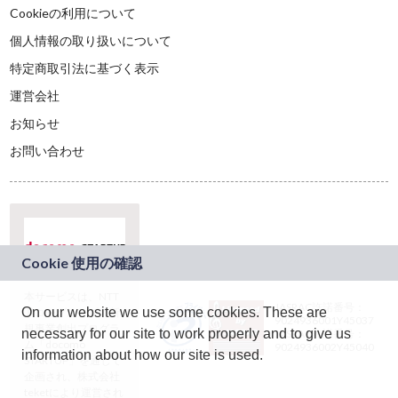
Cookieの利用について
個人情報の取り扱いについて
特定商取引法に基づく表示
運営会社
お知らせ
お問い合わせ
本サービスは、NTT
JASRAC許諾番号：
On our website we use some cookies. These are
ドコモグループの新
9024936001Y45037
規事業創出プログラ
necessary for our site to work properly and to give us
JASRAC許諾番号：
ム「docomo
9024936002Y45040
information about how our site is used.
STARTUP」を通じて
企画され、株式会社
teketにより運営され