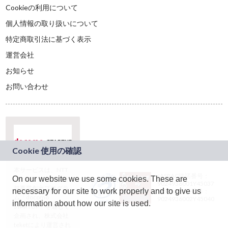
Cookieの利用について
個人情報の取り扱いについて
特定商取引法に基づく表示
運営会社
お知らせ
お問い合わせ
本サービスは、NTT
JASRAC許諾番号：
On our website we use some cookies. These are
ドコモグループの新
9024936001Y45037
規事業創出プログラ
necessary for our site to work properly and to give us
JASRAC許諾番号：
ム「docomo
9024936002Y45040
information about how our site is used.
STARTUP」を通じて
企画され、株式会社
teketにより運営され