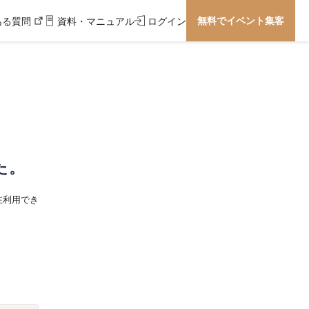
無料でイベント集客
ある質問
資料・マニュアル
ログイン
た。
在利用でき