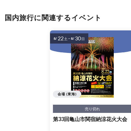
国内旅行に関連するイベント
22
30
8/
~
8/
土
日
会場 (東海)
売り切れ
第33回亀山市関宿納涼花火大会