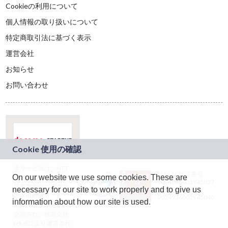
Cookieの利用について
個人情報の取り扱いについて
特定商取引法に基づく表示
運営会社
お知らせ
お問い合わせ
本サービスは、NTT
JASRAC許諾番号：
On our website we use some cookies. These are
ドコモグループの新
9024936001Y45037
規事業創出プログラ
necessary for our site to work properly and to give us
JASRAC許諾番号：
ム「docomo
9024936002Y45040
information about how our site is used.
STARTUP」を通じて
企画され、株式会社
teketにより運営され