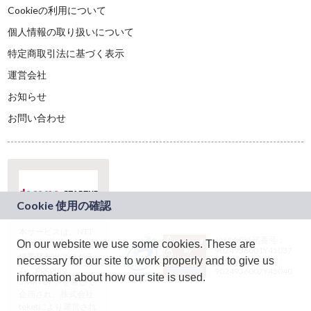
Cookieの利用について
個人情報の取り扱いについて
特定商取引法に基づく表示
運営会社
お知らせ
お問い合わせ
本サービスは、NTT
JASRAC許諾番号：
On our website we use some cookies. These are
ドコモグループの新
9024936001Y45037
規事業創出プログラ
necessary for our site to work properly and to give us
JASRAC許諾番号：
ム「docomo
9024936002Y45040
information about how our site is used.
STARTUP」を通じて
企画され、株式会社
teketにより運営され