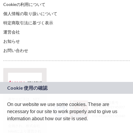
Cookieの利用について
個人情報の取り扱いについて
特定商取引法に基づく表示
運営会社
お知らせ
お問い合わせ
本サービスは、NTT
JASRAC許諾番号：
On our website we use some cookies. These are
ドコモグループの新
9024936001Y45037
規事業創出プログラ
necessary for our site to work properly and to give us
JASRAC許諾番号：
ム「docomo
9024936002Y45040
information about how our site is used.
STARTUP」を通じて
企画され、株式会社
teketにより運営され