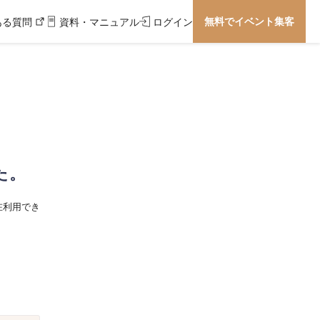
無料でイベント集客
ある質問
資料・マニュアル
ログイン
た。
在利用でき