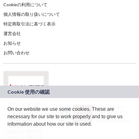
Cookieの利用について
個人情報の取り扱いについて
特定商取引法に基づく表示
運営会社
お知らせ
お問い合わせ
本サービスは、NTT
JASRAC許諾番号：
On our website we use some cookies. These are
ドコモグループの新
9024936001Y45037
規事業創出プログラ
necessary for our site to work properly and to give us
JASRAC許諾番号：
ム「docomo
9024936002Y45040
information about how our site is used.
STARTUP」を通じて
企画され、株式会社
teketにより運営され