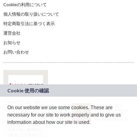
Cookieの利用について
個人情報の取り扱いについて
特定商取引法に基づく表示
運営会社
お知らせ
お問い合わせ
本サービスは、NTT
JASRAC許諾番号：
On our website we use some cookies. These are
ドコモグループの新
9024936001Y45037
規事業創出プログラ
necessary for our site to work properly and to give us
JASRAC許諾番号：
ム「docomo
9024936002Y45040
information about how our site is used.
STARTUP」を通じて
企画され、株式会社
teketにより運営され