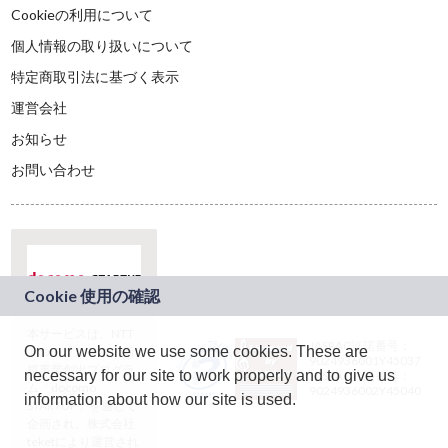
Cookieの利用について
個人情報の取り扱いについて
特定商取引法に基づく表示
運営会社
お知らせ
お問い合わせ
本サービスは、NTT
JASRAC許諾番号：
On our website we use some cookies. These are
ドコモグループの新
9024936001Y45037
規事業創出プログラ
necessary for our site to work properly and to give us
JASRAC許諾番号：
ム「docomo
9024936002Y45040
information about how our site is used.
STARTUP」を通じて
企画され、株式会社
teketにより運営され