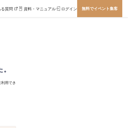
無料でイベント集客
ある質問
資料・マニュアル
ログイン
た。
在利用でき