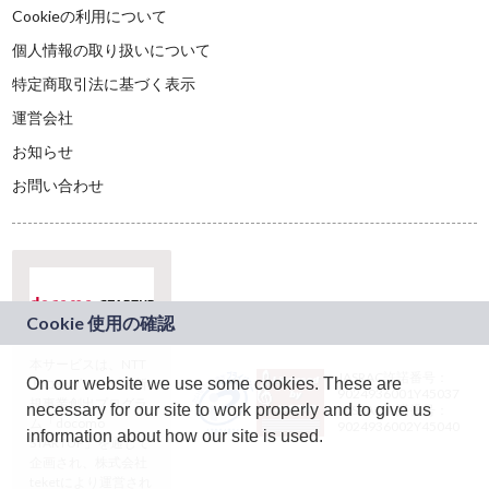
Cookieの利用について
個人情報の取り扱いについて
特定商取引法に基づく表示
運営会社
お知らせ
お問い合わせ
本サービスは、NTT
JASRAC許諾番号：
On our website we use some cookies. These are
ドコモグループの新
9024936001Y45037
規事業創出プログラ
necessary for our site to work properly and to give us
JASRAC許諾番号：
ム「docomo
9024936002Y45040
information about how our site is used.
STARTUP」を通じて
企画され、株式会社
teketにより運営され