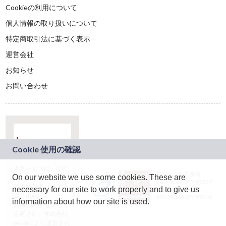
Cookieの利用について
個人情報の取り扱いについて
特定商取引法に基づく表示
運営会社
お知らせ
お問い合わせ
本サービスは、NTT
JASRAC許諾番号：
On our website we use some cookies. These are
ドコモグループの新
9024936001Y45037
規事業創出プログラ
necessary for our site to work properly and to give us
JASRAC許諾番号：
ム「docomo
9024936002Y45040
information about how our site is used.
STARTUP」を通じて
企画され、株式会社
teketにより運営され