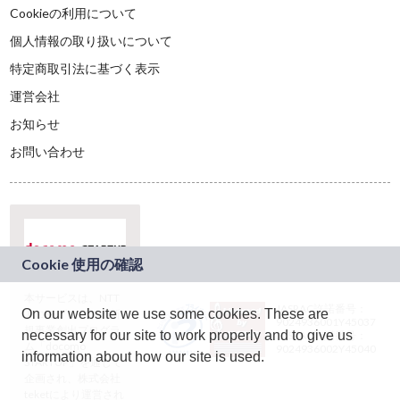
Cookieの利用について
個人情報の取り扱いについて
特定商取引法に基づく表示
運営会社
お知らせ
お問い合わせ
本サービスは、NTT
JASRAC許諾番号：
On our website we use some cookies. These are
ドコモグループの新
9024936001Y45037
規事業創出プログラ
necessary for our site to work properly and to give us
JASRAC許諾番号：
ム「docomo
9024936002Y45040
information about how our site is used.
STARTUP」を通じて
企画され、株式会社
teketにより運営され