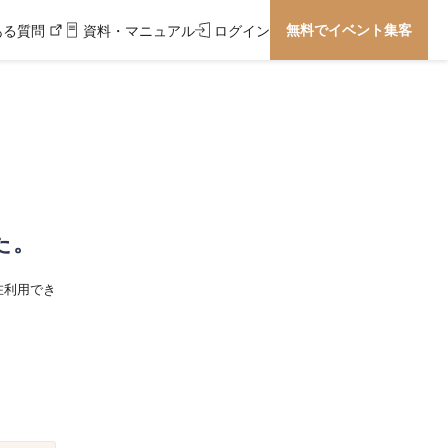
無料でイベント集客
ある質問
資料・マニュアル
ログイン
た。
在利用でき