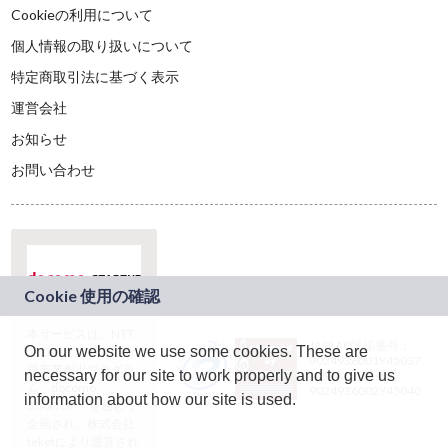
Cookieの利用について
個人情報の取り扱いについて
特定商取引法に基づく表示
運営会社
お知らせ
お問い合わせ
本サービスは、NTT
JASRAC許諾番号：
On our website we use some cookies. These are
ドコモグループの新
9024936001Y45037
規事業創出プログラ
necessary for our site to work properly and to give us
JASRAC許諾番号：
ム「docomo
9024936002Y45040
information about how our site is used.
STARTUP」を通じて
企画され、株式会社
teketにより運営され