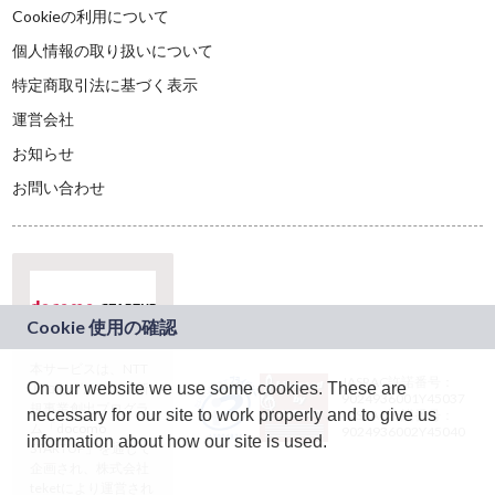
Cookieの利用について
個人情報の取り扱いについて
特定商取引法に基づく表示
運営会社
お知らせ
お問い合わせ
本サービスは、NTT
JASRAC許諾番号：
On our website we use some cookies. These are
ドコモグループの新
9024936001Y45037
規事業創出プログラ
necessary for our site to work properly and to give us
JASRAC許諾番号：
ム「docomo
9024936002Y45040
information about how our site is used.
STARTUP」を通じて
企画され、株式会社
teketにより運営され