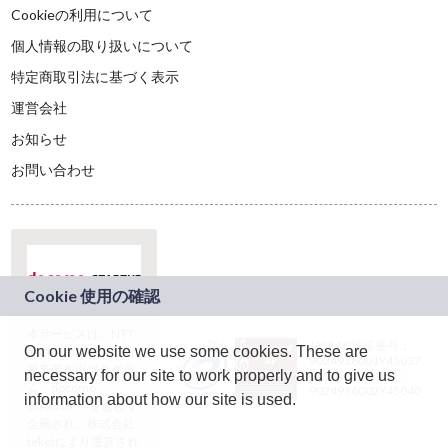
Cookieの利用について
個人情報の取り扱いについて
特定商取引法に基づく表示
運営会社
お知らせ
お問い合わせ
本サービスは、NTT
JASRAC許諾番号：
On our website we use some cookies. These are
ドコモグループの新
9024936001Y45037
規事業創出プログラ
necessary for our site to work properly and to give us
JASRAC許諾番号：
ム「docomo
9024936002Y45040
information about how our site is used.
STARTUP」を通じて
企画され、株式会社
teketにより運営され