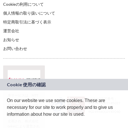
Cookieの利用について
個人情報の取り扱いについて
特定商取引法に基づく表示
運営会社
お知らせ
お問い合わせ
本サービスは、NTT
JASRAC許諾番号：
On our website we use some cookies. These are
ドコモグループの新
9024936001Y45037
規事業創出プログラ
necessary for our site to work properly and to give us
JASRAC許諾番号：
ム「docomo
9024936002Y45040
information about how our site is used.
STARTUP」を通じて
企画され、株式会社
teketにより運営され