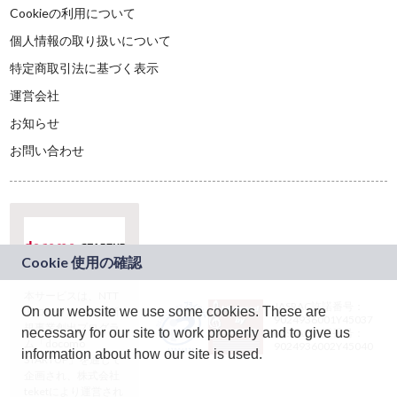
Cookieの利用について
個人情報の取り扱いについて
特定商取引法に基づく表示
運営会社
お知らせ
お問い合わせ
本サービスは、NTT
JASRAC許諾番号：
On our website we use some cookies. These are
ドコモグループの新
9024936001Y45037
規事業創出プログラ
necessary for our site to work properly and to give us
JASRAC許諾番号：
ム「docomo
9024936002Y45040
information about how our site is used.
STARTUP」を通じて
企画され、株式会社
teketにより運営され