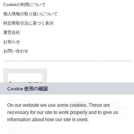
Cookieの利用について
個人情報の取り扱いについて
特定商取引法に基づく表示
運営会社
お知らせ
お問い合わせ
本サービスは、NTT
JASRAC許諾番号：
On our website we use some cookies. These are
ドコモグループの新
9024936001Y45037
規事業創出プログラ
necessary for our site to work properly and to give us
JASRAC許諾番号：
ム「docomo
9024936002Y45040
information about how our site is used.
STARTUP」を通じて
企画され、株式会社
teketにより運営され