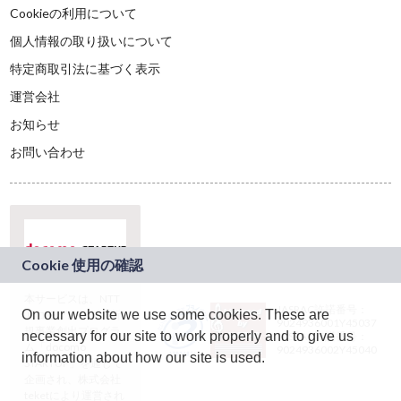
Cookieの利用について
個人情報の取り扱いについて
特定商取引法に基づく表示
運営会社
お知らせ
お問い合わせ
本サービスは、NTT
JASRAC許諾番号：
On our website we use some cookies. These are
ドコモグループの新
9024936001Y45037
規事業創出プログラ
necessary for our site to work properly and to give us
JASRAC許諾番号：
ム「docomo
9024936002Y45040
information about how our site is used.
STARTUP」を通じて
企画され、株式会社
teketにより運営され