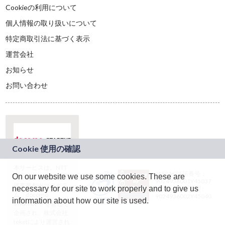
Cookieの利用について
個人情報の取り扱いについて
特定商取引法に基づく表示
運営会社
お知らせ
お問い合わせ
本サービスは、NTT
JASRAC許諾番号：
On our website we use some cookies. These are
ドコモグループの新
9024936001Y45037
規事業創出プログラ
necessary for our site to work properly and to give us
JASRAC許諾番号：
ム「docomo
9024936002Y45040
information about how our site is used.
STARTUP」を通じて
企画され、株式会社
teketにより運営され