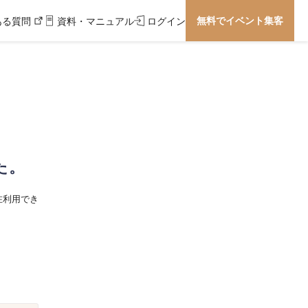
無料でイベント集客
ある質問
資料・マニュアル
ログイン
た。
在利用でき