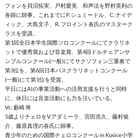
フォンを貝沼拓実、戸村愛美、和声法を野村英利の
各師に師事。これまでにP. シュミードル、C. ナイデ
ィック、大島文子、R. フロイント各氏のマスターク
ラスを受講。
第1回全日本学生国際ソロコンクールにてクラリネ
ットで優秀賞および音楽賞、第4回ドルチェアンサ
ンブルコンクール(一般)にてサクソフォン三重奏で
第3位を、第6回日本バスクラリネットコンクール
(一般)にて第1位を受賞。
平日にはAIの事業活動への活用支援を行うと同時
に、休日には音楽活動にも力を注いでいる。
Vc: 藪崎 将
5歳よりチェロをV.アダミーラ、宮田浩久、藤村俊
介、藤原真理の各氏に師事。
青少年のための国際チェロコンクール in Kosice小学