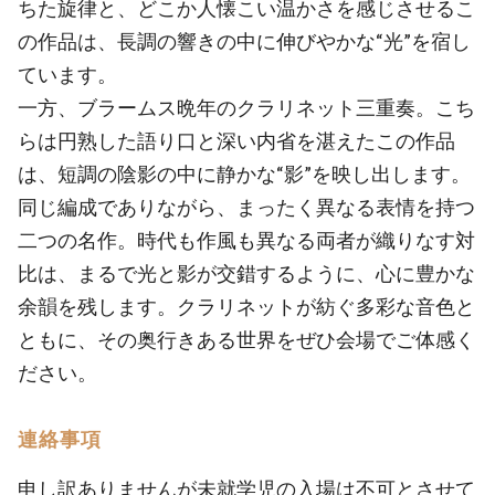
ちた旋律と、どこか人懐こい温かさを感じさせるこ
の作品は、長調の響きの中に伸びやかな“光”を宿し
ています。
一方、ブラームス晩年のクラリネット三重奏。こち
らは円熟した語り口と深い内省を湛えたこの作品
は、短調の陰影の中に静かな“影”を映し出します。
同じ編成でありながら、まったく異なる表情を持つ
二つの名作。時代も作風も異なる両者が織りなす対
比は、まるで光と影が交錯するように、心に豊かな
余韻を残します。クラリネットが紡ぐ多彩な音色と
ともに、その奥行きある世界をぜひ会場でご体感く
ださい。
連絡事項
申し訳ありませんが未就学児の入場は不可とさせて