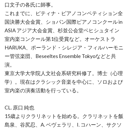
口文子の各氏に師事。
これまでに、ピティナ・ピアノコンペティション全
国決勝大会金賞、ショパン国際ピアノコンクール in
ASIA アジア大会金賞、杉並公会堂ベヒシュタイン
室内楽コンクール第1位受賞など。オーケストラ
HARUKA、ポーランド・シレジア・フィルハーモニ
ー管弦楽団、Beseeltes Ensemble Tokyoなどと共
演。
東京大学大学院人文社会系研究科修了。博士（心理
学）。現在はクラシック音楽を中心に、ソロおよび
室内楽の演奏活動を行っている。
CL. 原口 純也
15歳よりクラリネットを始める。クラリネットを飯
島泉、谷尻忍、A. ベヴェラリ、I. コハーン、サクソ