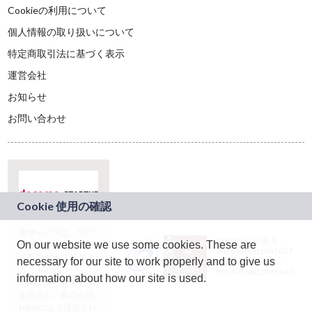
Cookieの利用について
個人情報の取り扱いについて
特定商取引法に基づく表示
運営会社
お知らせ
お問い合わせ
本サービスは、NTT
JASRAC許諾番号：
On our website we use some cookies. These are
ドコモグループの新
9024936001Y45037
規事業創出プログラ
necessary for our site to work properly and to give us
JASRAC許諾番号：
ム「docomo
9024936002Y45040
information about how our site is used.
STARTUP」を通じて
企画され、株式会社
teketにより運営され