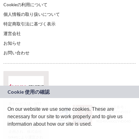
Cookieの利用について
個人情報の取り扱いについて
特定商取引法に基づく表示
運営会社
お知らせ
お問い合わせ
本サービスは、NTT
JASRAC許諾番号：
On our website we use some cookies. These are
ドコモグループの新
9024936001Y45037
規事業創出プログラ
necessary for our site to work properly and to give us
JASRAC許諾番号：
ム「docomo
9024936002Y45040
information about how our site is used.
STARTUP」を通じて
企画され、株式会社
teketにより運営され