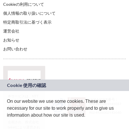
Cookieの利用について
個人情報の取り扱いについて
特定商取引法に基づく表示
運営会社
お知らせ
お問い合わせ
本サービスは、NTT
JASRAC許諾番号：
On our website we use some cookies. These are
ドコモグループの新
9024936001Y45037
規事業創出プログラ
necessary for our site to work properly and to give us
JASRAC許諾番号：
ム「docomo
9024936002Y45040
information about how our site is used.
STARTUP」を通じて
企画され、株式会社
teketにより運営され