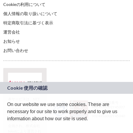
Cookieの利用について
個人情報の取り扱いについて
特定商取引法に基づく表示
運営会社
お知らせ
お問い合わせ
本サービスは、NTT
JASRAC許諾番号：
On our website we use some cookies. These are
ドコモグループの新
9024936001Y45037
規事業創出プログラ
necessary for our site to work properly and to give us
JASRAC許諾番号：
ム「docomo
9024936002Y45040
information about how our site is used.
STARTUP」を通じて
企画され、株式会社
teketにより運営され