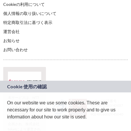
Cookieの利用について
個人情報の取り扱いについて
特定商取引法に基づく表示
運営会社
お知らせ
お問い合わせ
本サービスは、NTT
JASRAC許諾番号：
On our website we use some cookies. These are
ドコモグループの新
9024936001Y45037
規事業創出プログラ
necessary for our site to work properly and to give us
JASRAC許諾番号：
ム「docomo
9024936002Y45040
information about how our site is used.
STARTUP」を通じて
企画され、株式会社
teketにより運営され