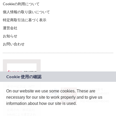
Cookieの利用について
個人情報の取り扱いについて
特定商取引法に基づく表示
運営会社
お知らせ
お問い合わせ
本サービスは、NTT
JASRAC許諾番号：
On our website we use some cookies. These are
ドコモグループの新
9024936001Y45037
規事業創出プログラ
necessary for our site to work properly and to give us
JASRAC許諾番号：
ム「docomo
9024936002Y45040
information about how our site is used.
STARTUP」を通じて
企画され、株式会社
teketにより運営され