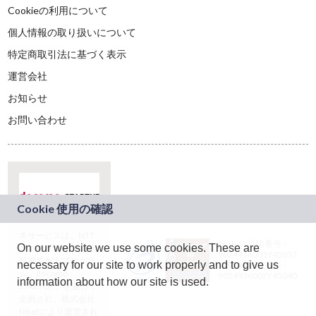
Cookieの利用について
個人情報の取り扱いについて
特定商取引法に基づく表示
運営会社
お知らせ
お問い合わせ
本サービスは、NTT
JASRAC許諾番号：
On our website we use some cookies. These are
ドコモグループの新
9024936001Y45037
規事業創出プログラ
necessary for our site to work properly and to give us
JASRAC許諾番号：
ム「docomo
9024936002Y45040
information about how our site is used.
STARTUP」を通じて
企画され、株式会社
teketにより運営され