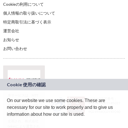
Cookieの利用について
個人情報の取り扱いについて
特定商取引法に基づく表示
運営会社
お知らせ
お問い合わせ
本サービスは、NTT
JASRAC許諾番号：
On our website we use some cookies. These are
ドコモグループの新
9024936001Y45037
規事業創出プログラ
necessary for our site to work properly and to give us
JASRAC許諾番号：
ム「docomo
9024936002Y45040
information about how our site is used.
STARTUP」を通じて
企画され、株式会社
teketにより運営され