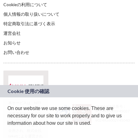
Cookieの利用について
個人情報の取り扱いについて
特定商取引法に基づく表示
運営会社
お知らせ
お問い合わせ
本サービスは、NTT
JASRAC許諾番号：
On our website we use some cookies. These are
ドコモグループの新
9024936001Y45037
規事業創出プログラ
necessary for our site to work properly and to give us
JASRAC許諾番号：
ム「docomo
9024936002Y45040
information about how our site is used.
STARTUP」を通じて
企画され、株式会社
teketにより運営され