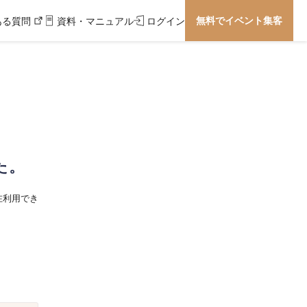
無料でイベント集客
ある質問
資料・マニュアル
ログイン
た。
在利用でき