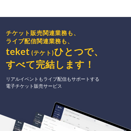
チケット販売関連業務も、
ライブ配信関連業務も、
teket
ひとつで、
(テケト)
すべて完結
します
！
リアルイベントもライブ配信もサポートする
電子チケット販売サービス