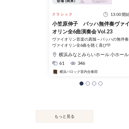
会場 (関東)
13:00 開
クラシック
小笠原伸子 バッハ無伴奏ヴァ
オリン全6曲演奏会 Vol.23
ヴァイオリン音楽の真髄～バッハの無伴奏
ヴァイオリン全6曲を聴く喜び💛
横浜みなとみらいホール 小ホール
61
346
横浜バロック室内合奏団
もっと見る