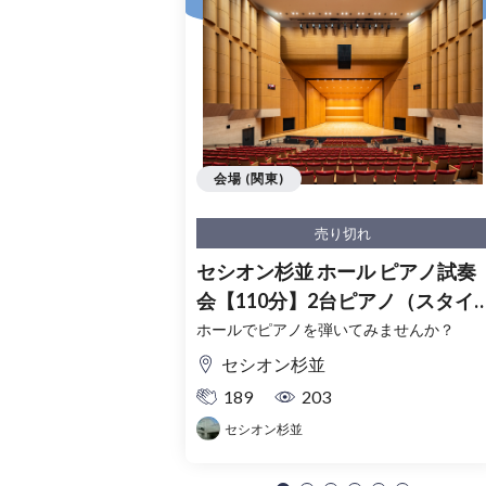
会場 (関東)
売り切れ
セシオン杉並 ホール ピアノ試奏
会【110分】2台ピアノ（スタイ
ンウェイ・ベーゼンドルファー
ホールでピアノを弾いてみませんか？
セシオン杉並
189
203
セシオン杉並