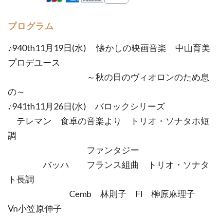
プログラム
♪940th11月19日(水) 懐かしの映画音楽 中山育美
プロデユース
～秋の日のヴィオロンのため息
の～
♪941th11月26日(水) バロックシリーズ
テレマン 食卓の音楽より トリオ・ソナタホ短
調
ファンタジー
バッハ フランス組曲 トリオ・ソナタ
ト長調
Cemb 林則子 Fl 榊原麻理子
Vn小笠原伸子