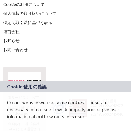
Cookieの利用について
個人情報の取り扱いについて
特定商取引法に基づく表示
運営会社
お知らせ
お問い合わせ
本サービスは、NTT
JASRAC許諾番号：
On our website we use some cookies. These are
ドコモグループの新
9024936001Y45037
規事業創出プログラ
necessary for our site to work properly and to give us
JASRAC許諾番号：
ム「docomo
9024936002Y45040
information about how our site is used.
STARTUP」を通じて
企画され、株式会社
teketにより運営され