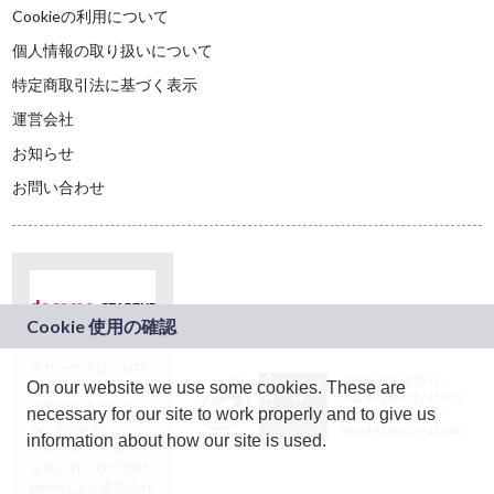
Cookieの利用について
個人情報の取り扱いについて
特定商取引法に基づく表示
運営会社
お知らせ
お問い合わせ
本サービスは、NTT
JASRAC許諾番号：
On our website we use some cookies. These are
ドコモグループの新
9024936001Y45037
規事業創出プログラ
necessary for our site to work properly and to give us
JASRAC許諾番号：
ム「docomo
9024936002Y45040
information about how our site is used.
STARTUP」を通じて
企画され、株式会社
teketにより運営され