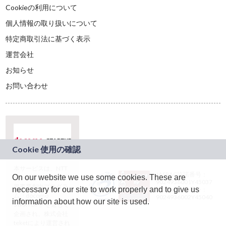
Cookieの利用について
個人情報の取り扱いについて
特定商取引法に基づく表示
運営会社
お知らせ
お問い合わせ
本サービスは、NTT
JASRAC許諾番号：
On our website we use some cookies. These are
ドコモグループの新
9024936001Y45037
規事業創出プログラ
necessary for our site to work properly and to give us
JASRAC許諾番号：
ム「docomo
9024936002Y45040
information about how our site is used.
STARTUP」を通じて
企画され、株式会社
teketにより運営され