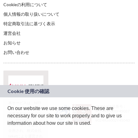
Cookieの利用について
個人情報の取り扱いについて
特定商取引法に基づく表示
運営会社
お知らせ
お問い合わせ
本サービスは、NTT
JASRAC許諾番号：
On our website we use some cookies. These are
ドコモグループの新
9024936001Y45037
規事業創出プログラ
necessary for our site to work properly and to give us
JASRAC許諾番号：
ム「docomo
9024936002Y45040
information about how our site is used.
STARTUP」を通じて
企画され、株式会社
teketにより運営され